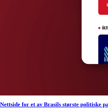
Nettside for et av Brasils største politiske p