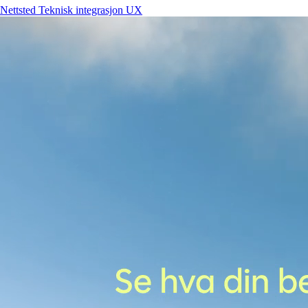
Nettsted
Teknisk integrasjon
UX