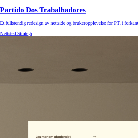
Partido Dos Trabalhadores
Et fullstendig redesign av nettside og brukeropplevelse for PT, i forkant
Nettsted
Strategi