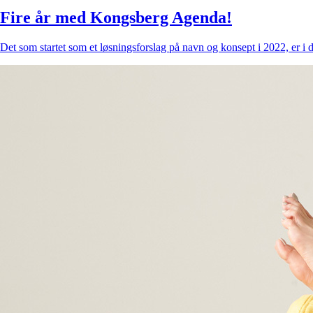
Fire år med Kongsberg Agenda!
Det som startet som et løsningsforslag på navn og konsept i 2022, er i d