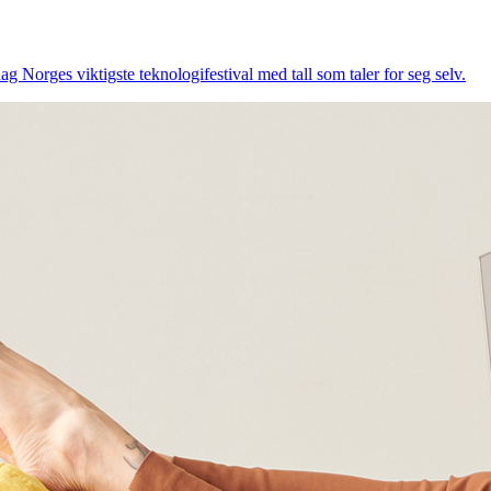
ag Norges viktigste teknologifestival med tall som taler for seg selv.