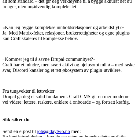
alt som standard – det gir deg verktøyene til å bygge akkurat det du
trenger, uten unødvendig kompleksitet.
«Kan jeg bygge komplekse innholdsrelasjoner og arbeidsflyt?»
Ja. Med Matrix-felter, relasjoner, brukerrettigheter og egne plugins
kan Craft skaleres til komplekse behov.
«Kommer jeg til å savne Drupal-communityet?»
Craft har et mindre, men svært aktivt og hjelpsomt miljø – med raske
svar, Discord-kanaler og et tett økosystem av plugin-utviklere.
Fra tungvekter til lettvekter
Drupal ga deg et solid fundament. Craft CMS gir en mer moderne
vei videre: lettere, raskere, enklere å onboarde – og fortsatt kraftig.
Slik søker du
Send en e-post til
jobs@daytwo.no
med:
En kort introduksjon – hva du ser etter, og hvorfor dette er riktig