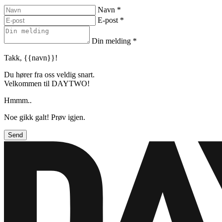
Navn
*
E-post
*
Din melding
*
Takk, {{navn}}!
Du hører fra oss veldig snart.
Velkommen til DAYTWO!
Hmmm..
Noe gikk galt! Prøv igjen.
Send