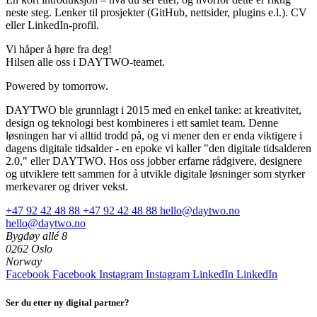
neste steg. Lenker til prosjekter (GitHub, nettsider, plugins e.l.). CV
eller LinkedIn-profil.
Vi håper å høre fra deg!
Hilsen alle oss i DAYTWO-teamet.
Powered by tomorrow.
DAYTWO ble grunnlagt i 2015 med en enkel tanke: at kreativitet,
design og teknologi best kombineres i ett samlet team. Denne
løsningen har vi alltid trodd på, og vi mener den er enda viktigere i
dagens digitale tidsalder - en epoke vi kaller "den digitale tidsalderen
2.0," eller DAYTWO. Hos oss jobber erfarne rådgivere, designere
og utviklere tett sammen for å utvikle digitale løsninger som styrker
merkevarer og driver vekst.
+47 92 42 48 88
+47 92 42 48 88
hello@daytwo.no
hello@daytwo.no
Bygdøy allé 8
0262 Oslo
Norway
Facebook
Facebook
Instagram
Instagram
LinkedIn
LinkedIn
Ser du etter ny digital partner?