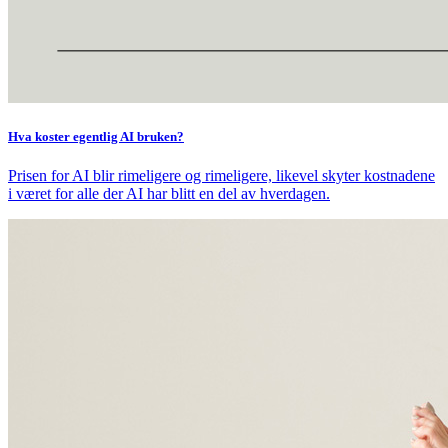
Hva koster egentlig AI bruken?
Prisen for AI blir rimeligere og rimeligere, likevel skyter kostnadene
i været for alle der AI har blitt en del av hverdagen.