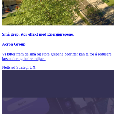
Små grep, stor effekt med Energigrepene.
Acron Group
Vi løfter frem de små og store grepene bedrifter kan ta for å redusere
kostnader og bedre miljøet.
Nettsted
Strategi
UX