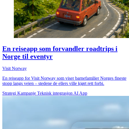
En reiseapp som forvandler roadtrips i
Norge til eventyr
Visit Norway
En reiseapp for Visit Norway som viser barnefamilier Norges fineste
stopp langs veien – stedene de ellers ville kjørt rett forbi.
Strategi
Kampanje
Teknisk integrasjon
AI
App