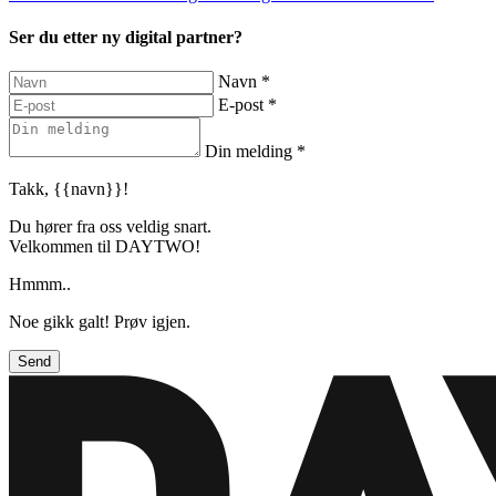
Ser du etter ny digital partner?
Navn
*
E-post
*
Din melding
*
Takk, {{navn}}!
Du hører fra oss veldig snart.
Velkommen til DAYTWO!
Hmmm..
Noe gikk galt! Prøv igjen.
Send