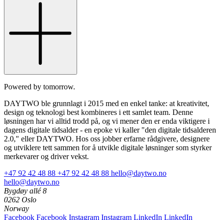
Powered by tomorrow.
DAYTWO ble grunnlagt i 2015 med en enkel tanke: at kreativitet,
design og teknologi best kombineres i ett samlet team. Denne
løsningen har vi alltid trodd på, og vi mener den er enda viktigere i
dagens digitale tidsalder - en epoke vi kaller "den digitale tidsalderen
2.0," eller DAYTWO. Hos oss jobber erfarne rådgivere, designere
og utviklere tett sammen for å utvikle digitale løsninger som styrker
merkevarer og driver vekst.
+47 92 42 48 88
+47 92 42 48 88
hello@daytwo.no
hello@daytwo.no
Bygdøy allé 8
0262 Oslo
Norway
Facebook
Facebook
Instagram
Instagram
LinkedIn
LinkedIn